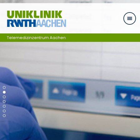
Ga naar navigatie
Telemedizinzentrum Aachen