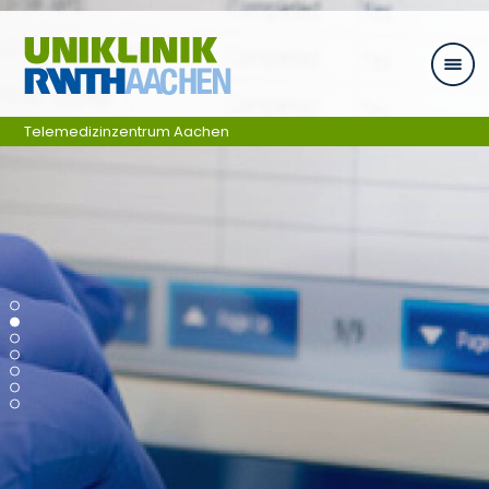
Ga naar navigatie
Telemedizinzentrum Aachen