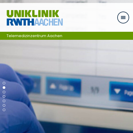
Ga naar navigatie
Telemedizinzentrum Aachen