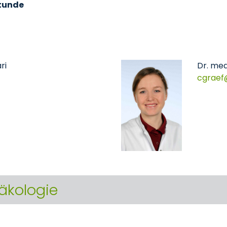
tunde
ri
Dr. med
cgraef
äkologie