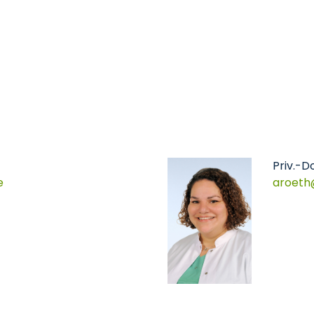
Priv.-Do
e
aroeth