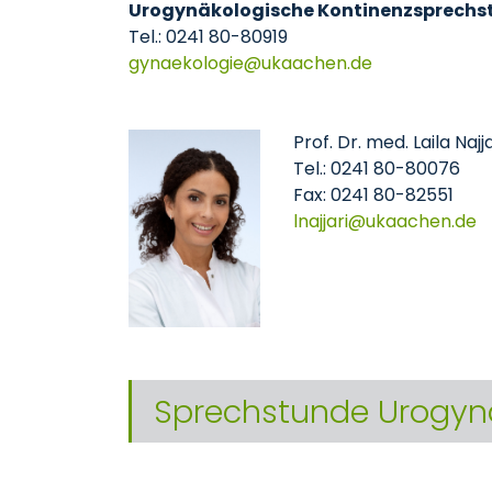
Urogynäkologische Kontinenzsprechs
Tel.: 0241 80-80919
gynaekologie
ukaachen
de
Prof. Dr. med. Laila Najja
Tel.: 0241 80-80076
Fax: 0241 80-82551
lnajjari
ukaachen
de
Sprechstunde Urogyn