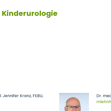
d Kinderurologie
l. Jennifer Kranz, FEBU,
Dr. med
mlehnh