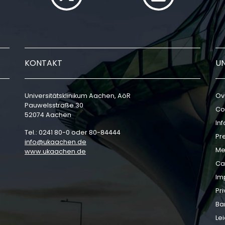
KONTAKT
U
Universitätsklinikum Aachen, AöR
Ov
Pauwelsstraße 30
Co
52074 Aachen
In
Tel.: 0241 80-0 oder 80-84444
Pr
info
ukaachen
de
Me
www.ukaachen.de
Ca
Im
Pri
Bar
Le