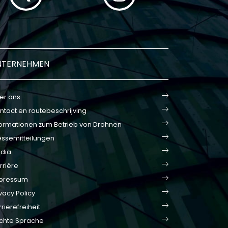
NTERNEHMEN
er ons
ntact en routebeschrijving
formationen zum Betrieb von Drohnen
essemitteilungen
dia
rrière
pressum
vacy Policy
rierefreiheit
ichte Sprache