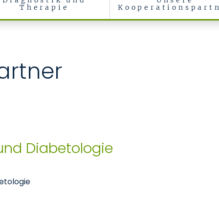
Diagnostik und
Unsere
Therapie
Kooperationspart
artner
 und Diabetologie
etologie