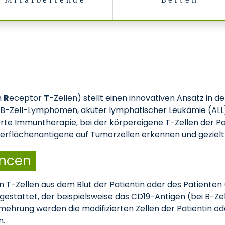
Mitarbeitende
Betten
(ZGCT-A)
n
R
eceptor
T
-Zellen) stellt einen innovativen Ansatz in
 B-Zell-Lymphomen, akuter lymphatischer Leukämie (ALL
erte Immuntherapie, bei der körpereigene T-Zellen der P
berflächenantigene auf Tumorzellen erkennen und gezielt
ancen
 T-Zellen aus dem Blut der Patientin oder des Patienten
gestattet, der beispielsweise das CD19-Antigen (bei B-
hrung werden die modifizierten Zellen der Patientin ode
n.