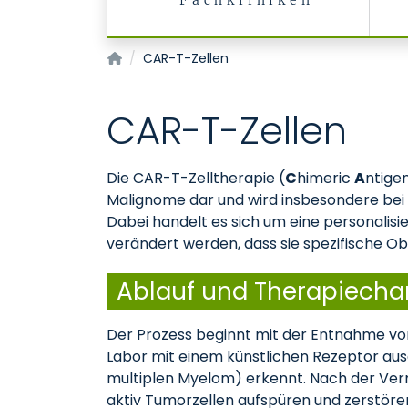
Fachkliniken
Zentrum für Zell- und Gentherapie Aachen 
CAR-T-Zellen
CAR-T-Zellen
Die CAR-T-Zelltherapie (
C
himeric
A
ntige
Malignome dar und wird insbesondere bei
Dabei handelt es sich um eine personalisi
verändert werden, dass sie spezifische O
Ablauf und Therapiech
Der Prozess beginnt mit der Entnahme von
Labor mit einem künstlichen Rezeptor aus
multiplen Myelom) erkennt. Nach der Verme
aktiv Tumorzellen aufspüren und zerstöre