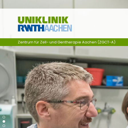
Ga naar navigatie
Zentrum für Zell- und Gentherapie Aachen (ZGCT-A)