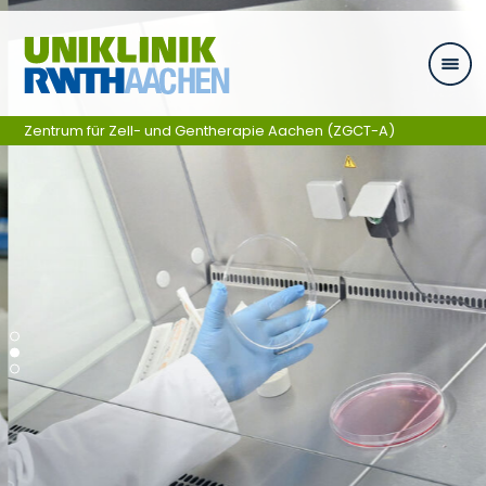
Ga naar navigatie
Zentrum für Zell- und Gentherapie Aachen (ZGCT-A)