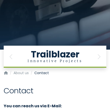
Trailblazer
Previous
Next
Innovative Projects
Aachen Institute for Rescue Management &Public Safety (
About us
Contact
Contact
You can reach us via E-Mail: