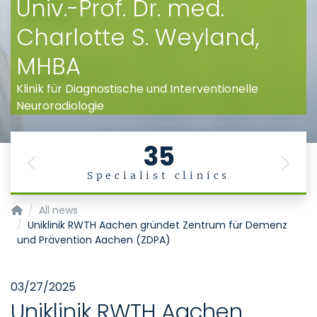
Univ.-Prof. Dr. med.
Charlotte S. Weyland,
MHBA
Klinik für Diagnostische und Interventionelle
Neuroradiologie
35
Previous
Next
Specialist clinics
Klinik für Diagnostische und Interventionelle Neuroradiologie
All news
Uniklinik RWTH Aachen gründet Zentrum für Demenz
und Prävention Aachen (ZDPA)
03/27/2025
Uniklinik RWTH Aachen