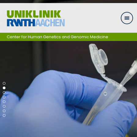
Skip navigation
Center for Human Genetics and Genomic Medicine