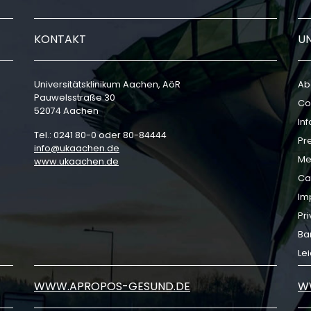
KONTAKT
U
Universitätsklinikum Aachen, AöR
Ab
Pauwelsstraße 30
Co
52074 Aachen
In
Tel.: 0241 80-0 oder 80-84444
Pr
info
ukaachen
de
Me
www.ukaachen.de
Ca
Im
Pri
Bar
Le
WWW.APROPOS-GESUND.DE
W