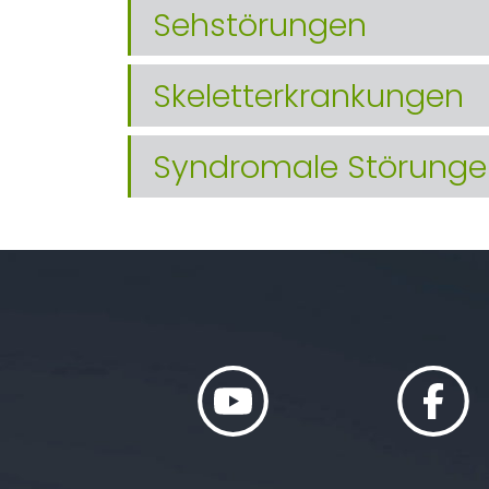
Sehstörungen
Skeletterkrankungen
Syndromale Störunge