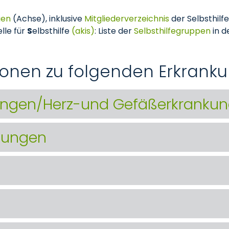
gen
(Achse), inklusive
Mitgliederverzeichnis
der Selbsthilf
lle für
S
elbsthilfe
(akis)
: Liste der
Selbsthilfegruppen
in d
tionen zu folgenden Erkrank
ngen/Herz-und Gefäßerkranku
kungen