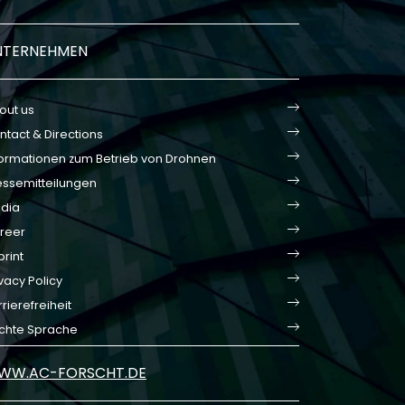
NTERNEHMEN
out us
ntact & Directions
formationen zum Betrieb von Drohnen
essemitteilungen
dia
reer
print
vacy Policy
rierefreiheit
ichte Sprache
WW.AC-FORSCHT.DE