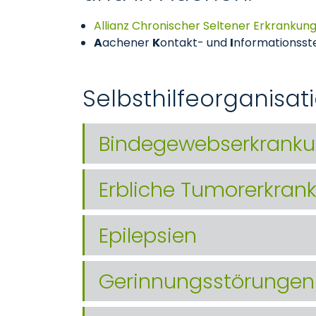
Allianz Chronischer Seltener Erkrankun
A
achener
K
ontakt- und
I
nformationsste
Selbsthilfeorganisa
Bindegewebserkranku
Erbliche Tumorerkran
Epilepsien
Gerinnungsstörungen