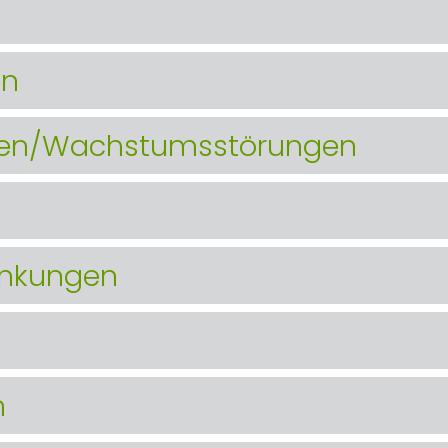
en
ngen/Wachstumsstörungen
ankungen
n