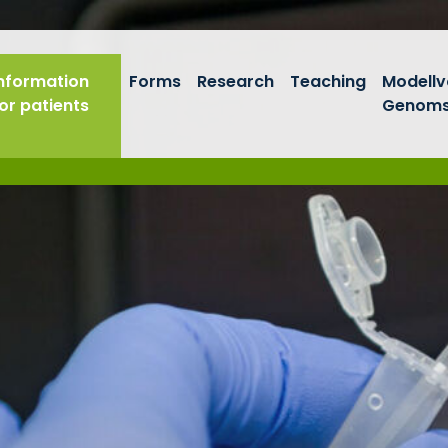
Information
Forms
Research
Teaching
Modell
or patients
Genoms