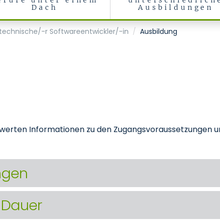
erufe unter einem
unterschiedlich
Dach
Ausbildungen
echnische/-r Softwareentwickler/-in
Ausbildung
nswerten Informationen zu den Zugangsvoraussetzungen u
ngen
 Dauer