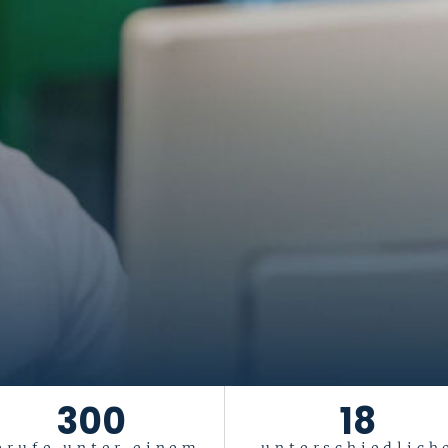
300
18