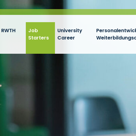
k RWTH
Job
University
Personalentwick
Starters
Career
Weiterbildung