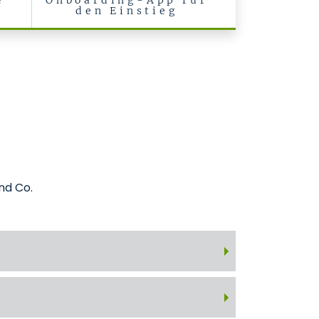
e
Onboarding-App für
den Einstieg
nd Co.