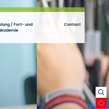
lung / Fort- und
Contact
sakademie
Search
Emerg