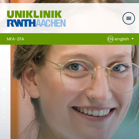
Skip navigation
MFA-ZFA
EN
english