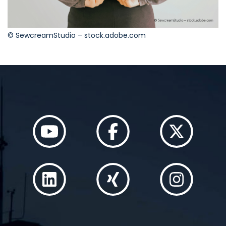
© SewcreamStudio – stock.adobe.com