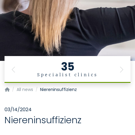
35
Previous
Next
Specialist clinics
Medizinische und zahnmedizinische Fachangestellte
All news
Niereninsuffizienz
03/14/2024
Niereninsuffizienz