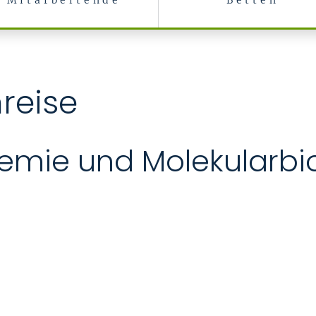
Mitarbeitende
Betten
reise
chemie und Molekularbi