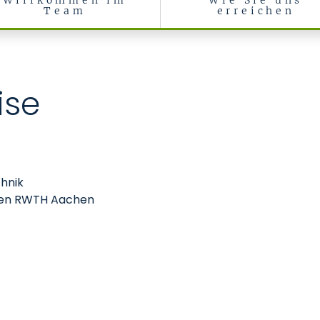
Willkommen im
Wie Sie uns
Team
erreichen
renzflächen
ise
chnik
chen RWTH Aachen