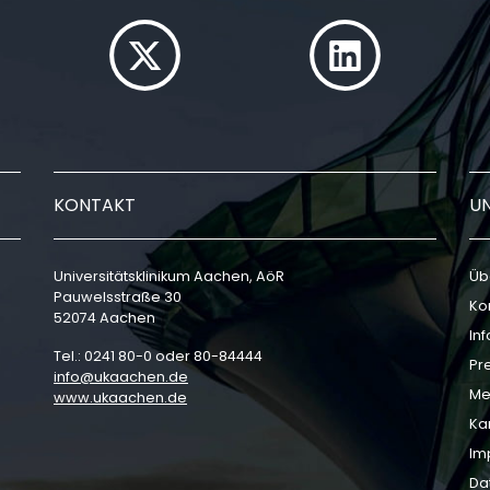
KONTAKT
U
Universitätsklinikum Aachen, AöR
Üb
Pauwelsstraße 30
Ko
52074 Aachen
In
Tel.: 0241 80-0 oder 80-84444
Pr
info
ukaachen
de
Me
www.ukaachen.de
Ka
Im
Da