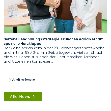
Seltene Behandlungsstrategie: Frühchen Adrian erhält
Pr
spezielle Herzklappe
Tr
Der kleine Adrian kam in der 28. Schwangerschaftswoche
Se
und mit nur 980 Gramm Geburtsgewicht viel zu früh auf
Ed
die Welt. Schon kurz nach der Geburt stellten Ärztinnen
D
und Ärzte einen komplexen…
w
Weiterlesen
Alle News