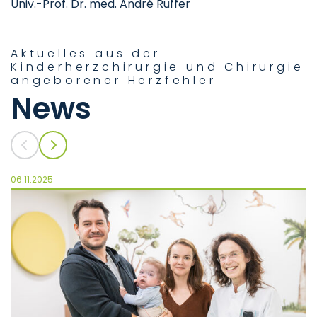
Univ.-Prof. Dr. med. André Rüffer
Aktuelles aus der
Kinderherzchirurgie und Chirurgie
angeborener Herzfehler
News
06.11.2025
06