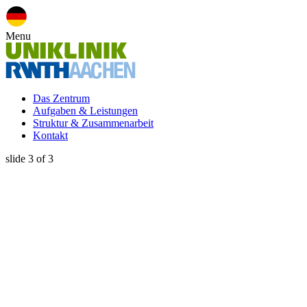
Menu
Das Zentrum
Aufgaben & Leistungen
Struktur & Zusammenarbeit
Kontakt
Zum Inhalt springen
slide
3
of 3