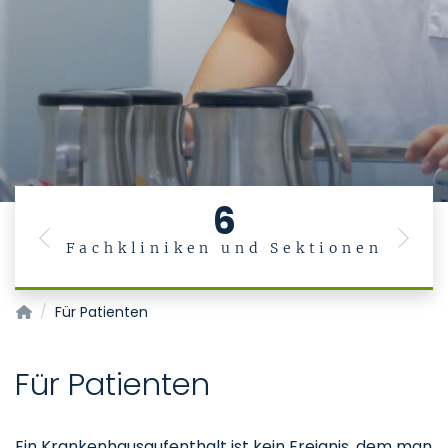
6
Previous
Next
Fachkliniken und Sektionen
K
Franziskus
Für Patienten
Für Patienten
Ein Krankenhausaufenthalt ist kein Ereignis, dem man