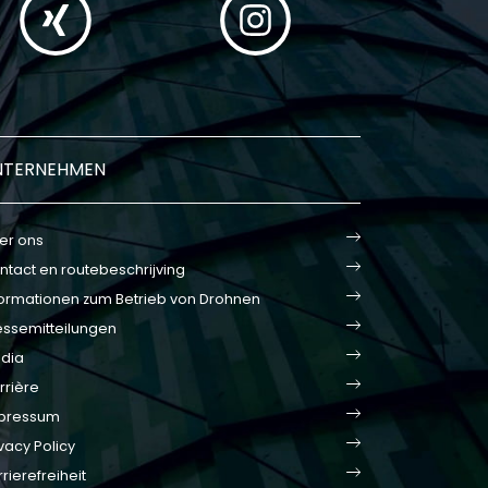
NTERNEHMEN
er ons
ntact en routebeschrijving
formationen zum Betrieb von Drohnen
essemitteilungen
dia
rrière
pressum
vacy Policy
rierefreiheit