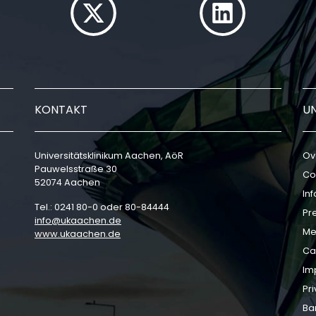
KONTAKT
U
Universitätsklinikum Aachen, AöR
Ov
Pauwelsstraße 30
Co
52074 Aachen
In
Tel.: 0241 80-0 oder 80-84444
Pr
info
ukaachen
de
Me
www.ukaachen.de
Ca
Im
Pri
Bar