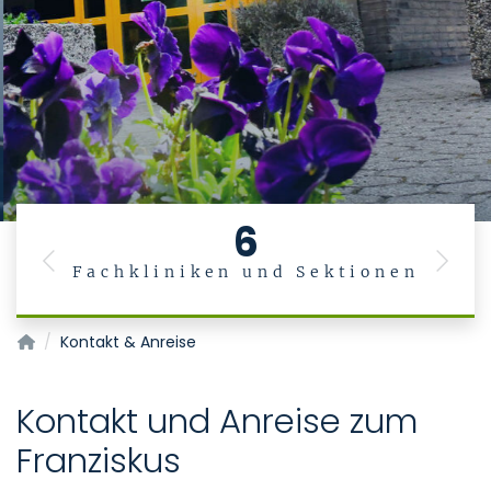
6
Previous
Next
Fachkliniken und Sektionen
K
Franziskus
Kontakt & Anreise
Kontakt und Anreise zum
Franziskus