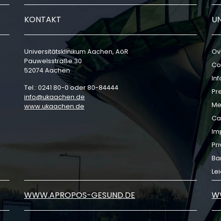
KONTAKT
U
Universitätsklinikum Aachen, AöR
Ov
Pauwelsstraße 30
Co
52074 Aachen
In
Tel.: 0241 80-0 oder 80-84444
Pr
info
ukaachen
de
Me
www.ukaachen.de
Ca
Im
Pri
Bar
Le
WWW.APROPOS-GESUND.DE
W