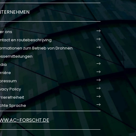
NTERNEHMEN
er ons
ntact en routebeschrijving
formationen zum Betrieb von Drohnen
essemitteilungen
dia
rrière
pressum
vacy Policy
rierefreiheit
ichte Sprache
WW.AC-FORSCHT.DE