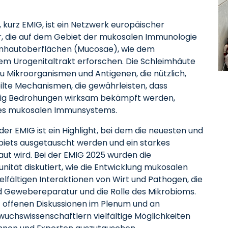
kurz EMIG, ist ein Netzwerk europäischer
r, die auf dem Gebiet der mukosalen Immunologie
imhautoberflächen (Mucosae), wie dem
m Urogenitaltrakt erforschen. Die Schleimhäute
u Mikroorganismen und Antigenen, die nützlich,
lte Mechanismen, die gewährleisten, dass
eitig Bedrohungen wirksam bekämpft werden,
des mukosalen Immunsystems.
der EMIG ist ein Highlight, bei dem die neuesten und
iets ausgetauscht werden und ein starkes
t wird. Bei der EMIG 2025 wurden die
tät diskutiert, wie die Entwicklung mukosalen
lfältigen Interaktionen von Wirt und Pathogen, die
 Gewebereparatur und die Rolle des Mikrobioms.
t offenen Diskussionen im Plenum und an
uchswissenschaftlern vielfältige Möglichkeiten