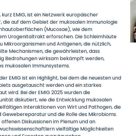
kurz EMIG, ist ein Netzwerk europäischer
r, die auf dem Gebiet der mukosalen Immunologie
imhautoberflächen (Mucosae), wie dem
m Urogenitaltrakt erforschen. Die Schleimhäute
u Mikroorganismen und Antigenen, die nützlich,
lte Mechanismen, die gewährleisten, dass
eitig Bedrohungen wirksam bekämpft werden,
des mukosalen Immunsystems.
der EMIG ist ein Highlight, bei dem die neuesten und
iets ausgetauscht werden und ein starkes
t wird. Bei der EMIG 2025 wurden die
tät diskutiert, wie die Entwicklung mukosalen
lfältigen Interaktionen von Wirt und Pathogen, die
 Gewebereparatur und die Rolle des Mikrobioms.
t offenen Diskussionen im Plenum und an
uchswissenschaftlern vielfältige Möglichkeiten