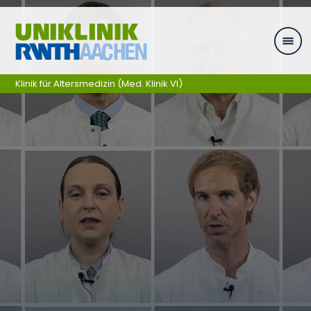
Ga naar navigatie
Klinik für Altersmedizin (Med. Klinik VI)