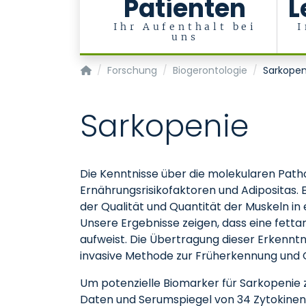
Patienten
L
Ihr Aufenthalt bei
I
uns
Klinik für Altersmedizin (Med. Klinik VI)
Forschung
Biogerontologie
Sarkopen
Sarkopenie
Die Kenntnisse über die molekularen Patho
Ernährungsrisikofaktoren und Adipositas. 
der Qualität und Quantität der Muskeln 
Unsere Ergebnisse zeigen, dass eine fetta
aufweist. Die Übertragung dieser Erkennt
invasive Methode zur Früherkennung und Q
Um potenzielle Biomarker für Sarkopenie 
Daten und Serumspiegel von 34 Zytokinen