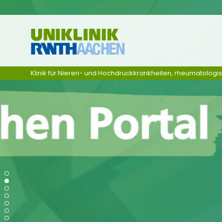
Ga naar navigatie
Klinik für Nieren- und Hochdruckkrankheiten, rheumatologi