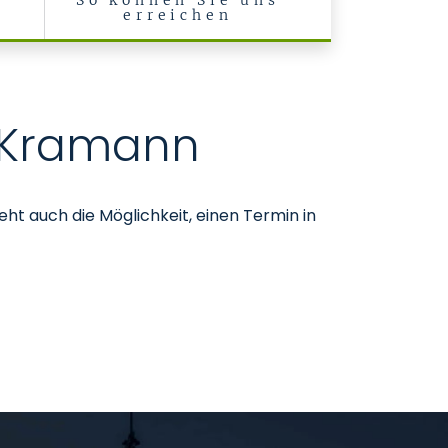
r
So können Sie uns
t
erreichen
e Klinik II)
l Kramann
ht auch die Möglichkeit, einen Termin in