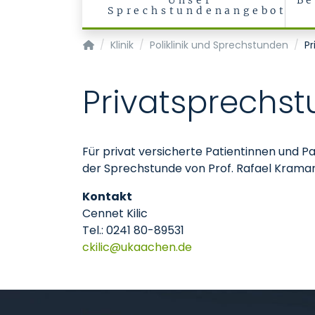
Unser
Be
Sprechstundenangebot
Klinik für Nieren- und Hochdruckkrankheiten
Klinik
Poliklinik und Sprechstunden
Pr
Privatsprechst
Für privat versicherte Patientinnen und P
der Sprechstunde von Prof. Rafael Krama
Kontakt
Cennet Kilic
Tel.: 0241 80-89531
ckilic
ukaachen
de