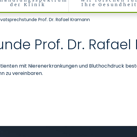
handlungsspektrum
Wir forschen fü
der Klinik
Ihre Gesundhei
, rheumatologische und immunologische Erkrankungen (Medizinisch
ivatsprechstunde Prof. Dr. Rafael Kramann
unde Prof. Dr. Rafae
atienten mit Nierenerkrankungen und Bluthochdruck beste
nn zu vereinbaren.