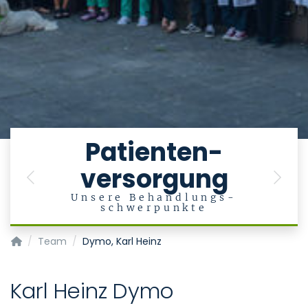
e
Patienten-
versorgung
en
Previous
Next
Unsere Behandlungs-
schwerpunkte
Klinik für Psychiatrie, Psychotherapie und Psychosomatik
Team
Dymo, Karl Heinz
Karl Heinz Dymo