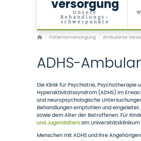
versorgung
Unsere
W
Behandlungs-
schwerpunkte
Klinik für Psychiatrie, Psychotherapie und P
Patientenversorgung
Ambulante Vers
ADHS-Ambula
Die Klinik für Psychiatrie, Psychotherapi
Hyperaktivitätssyndrom (ADHS) im Erwach
und neuropsychologische Untersuchungen 
Behandlungen empfohlen und eingeleitet.
sowie dem Alter der Betroffenen. Für Kind
und Jugendalters
am Universitätsklinikum
Menschen mit ADHS und ihre Angehörigen s