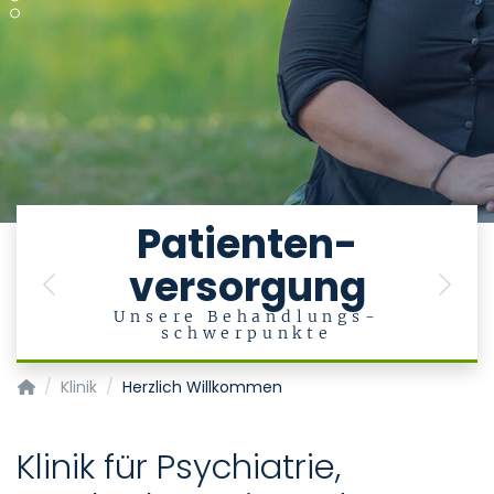
e
Patienten-
versorgung
en
Previous
Next
Unsere Behandlungs-
schwerpunkte
Klinik für Psychiatrie, Psychotherapie und Psychosomatik
Klinik
Herzlich Willkommen
Klinik für Psychiatrie,