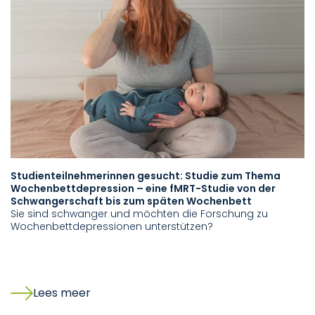
Studienteilnehmerinnen gesucht: Studie zum Thema
S
Wochenbettdepression – eine fMRT-Studie von der
p
Schwangerschaft bis zum späten Wochenbett
n
Sie sind schwanger und möchten die Forschung zu
T
Wochenbettdepressionen unterstützen?
Da
un
G
be
Lees meer