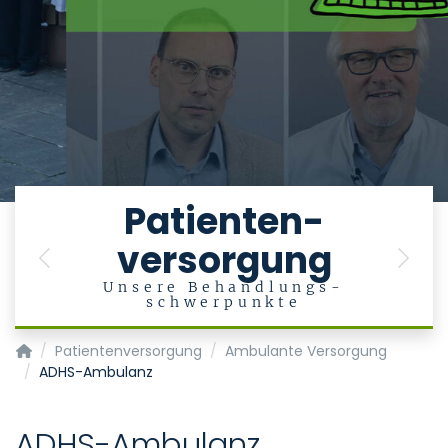
e
Patienten-
versorgung
en
Previous
Next
Unsere Behandlungs-
schwerpunkte
Klinik für Psychiatrie, Psychotherapie und Psychosomatik
Patientenversorgung
Ambulante Versorgung
ADHS-Ambulanz
ADHS-Ambulanz