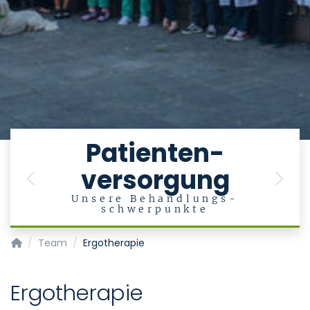
e
Patienten-
versorgung
en
Previous
Next
Unsere Behandlungs-
schwerpunkte
Klinik für Psychiatrie, Psychotherapie und Psychosomatik
Team
Ergotherapie
Ergotherapie