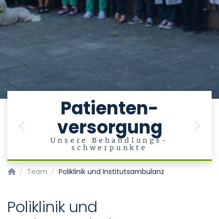
e
Patienten-
versorgung
en
Previous
Next
Unsere Behandlungs-
schwerpunkte
Klinik für Psychiatrie, Psychotherapie und Psychosomatik
Team
Poliklinik und Institutsambulanz
Poliklinik und