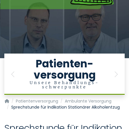
e
Patienten-
versorgung
en
Previous
Next
Unsere Behandlungs-
schwerpunkte
Klinik für Psychiatrie, Psychotherapie und Psychosomatik
Patientenversorgung
Ambulante Versorgung
Sprechstunde für Indikation Stationärer Alkoholentzug
Sprechstunde für Indikation