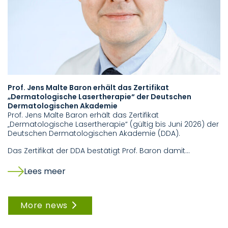
Prof. Jens Malte Baron erhält das Zertifikat
o
„Dermatologische Lasertherapie“ der Deutschen
J
Dermatologischen Akademie
F
Prof. Jens Malte Baron erhält das Zertifikat
„E
„Dermatologische Lasertherapie“ (gültig bis Juni 2026) der
me
Deutschen Dermatologischen Akademie (DDA).
de
Das Zertifikat der DDA bestätigt Prof. Baron damit…
Lees meer
More news