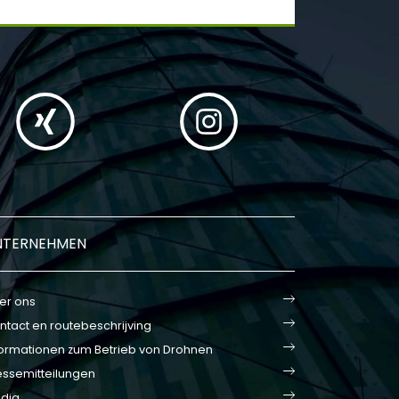
NTERNEHMEN
er ons
ntact en routebeschrijving
formationen zum Betrieb von Drohnen
essemitteilungen
dia