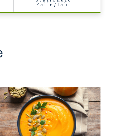
stationäre
Fälle/Jahr
e