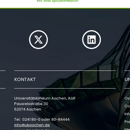
KONTAKT
U
Universitätsklinikum Aachen, AöR
Ov
Pauwelsstraße 30
Co
52074 Aachen
In
Tel.: 0241 80-0 oder 80-84444
Pr
info
ukaachen
de
Me