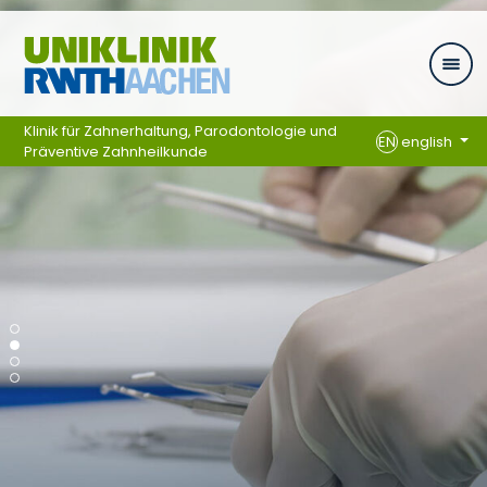
Skip navigation
Klinik für Zahnerhaltung, Parodontologie und
EN
english
Präventive Zahnheilkunde