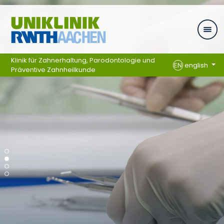
Skip navigation
Klinik für Zahnerhaltung, Parodontologie und
EN
english
Präventive Zahnheilkunde