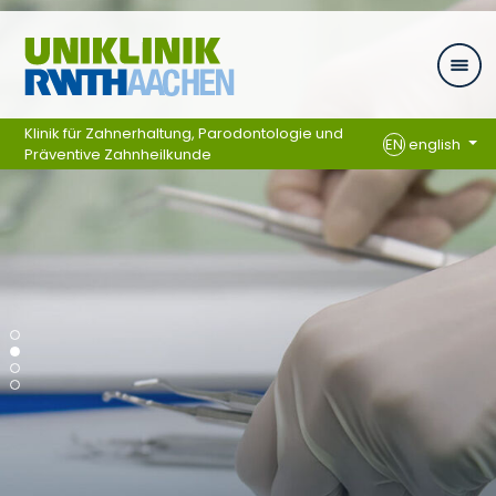
Skip navigation
Klinik für Zahnerhaltung, Parodontologie und
EN
english
Präventive Zahnheilkunde