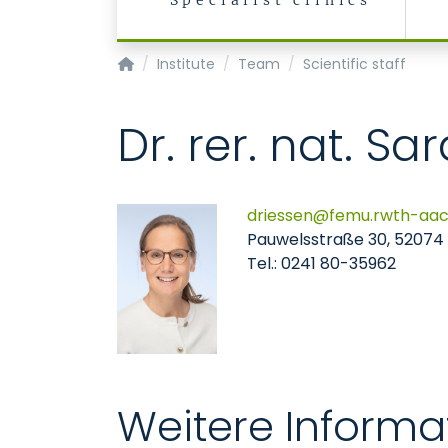
Specialist clinics
Institute for Occupational, Social and Envir
Institute
Team
Scientific staff
Dr. rer. nat. S
driessen
femu.rwth-aa
Pauwelsstraße 30, 52074
Tel.: 0241 80-35962
Weitere Informa