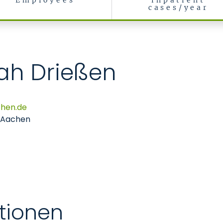
Employees
inpatient
cases/year
onmental Medicine
arah Drießen
chen
de
 Aachen
tionen