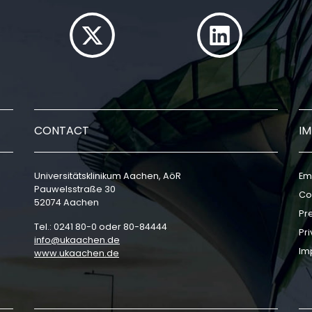
CONTACT
I
Universitätsklinikum Aachen, AöR
Em
Pauwelsstraße 30
Co
52074 Aachen
Pr
Tel.: 0241 80-0 oder 80-84444
Pri
info
ukaachen
de
Im
www.ukaachen.de