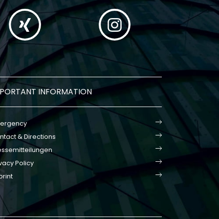
MPORTANT INFORMATION
ergency
ntact & Directions
essemitteilungen
vacy Policy
print