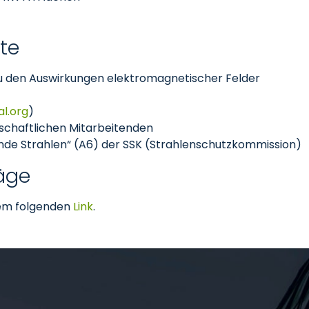
kte
 zu den Auswirkungen elektromagnetischer Felder
l.org
)
schaftlichen Mitarbeitenden
rende Strahlen“ (A6) der SSK (Strahlenschutzkommission)
räge
 dem folgenden
Link
.