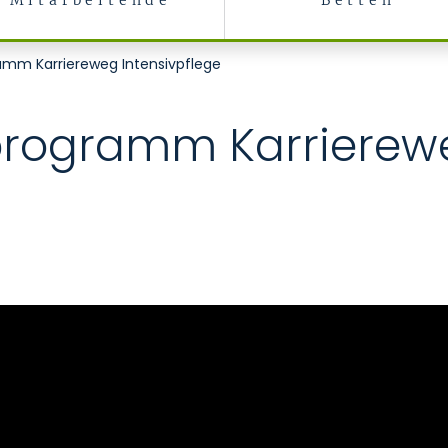
Mitarbeitende
Betten
amm Karriereweg Intensivpflege
programm Karrierew