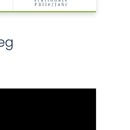
stationäre
Fälle/Jahr
eg