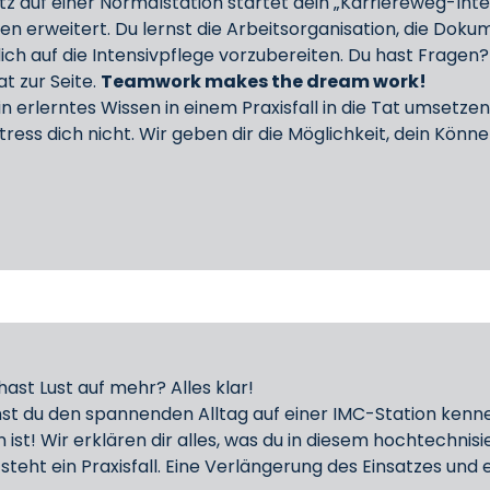
 auf einer Normalstation startet dein „Karriereweg-Inten
erweitert. Du lernst die Arbeitsorganisation, die Dokum
dich auf die Intensivpflege vorzubereiten. Du hast Frag
t zur Seite.
Teamwork makes the dream work!
 erlerntes Wissen in einem Praxisfall in die Tat umsetzen.
tress dich nicht. Wir geben dir die Möglichkeit, dein Kön
ast Lust auf mehr? Alles klar!
nst du den spannenden Alltag auf einer IMC-Station ken
 ist! Wir erklären dir alles, was du in diesem hochtechni
teht ein Praxisfall. Eine Verlängerung des Einsatzes und 