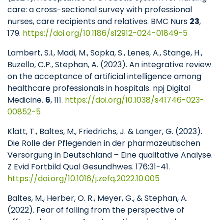
care: a cross-sectional survey with professional
nurses, care recipients and relatives. BMC Nurs
23
,
179.
https://doi.org/10.1186/s12912-024-01849-5
Lambert, S.I., Madi, M., Sopka, S., Lenes, A., Stange, H.,
Buzello, C.P., Stephan, A. (2023). An integrative review
on the acceptance of artificial intelligence among
healthcare professionals in hospitals. npj Digital
Medicine.
6
, 111.
https://doi.org/10.1038/s41746-023-
00852-5
Klatt, T., Baltes, M., Friedrichs, J. & Langer, G. (2023).
Die Rolle der Pflegenden in der pharmazeutischen
Versorgung in Deutschland – Eine qualitative Analyse.
Z Evid Fortbild Qual Gesundhwes. 176:31-41.
https://doi.org/10.1016/j.zefq.2022.10.005
Baltes, M., Herber, O. R., Meyer, G., & Stephan, A.
(2022). Fear of falling from the perspective of