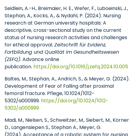
Seidlein, A.-H., Breimaier, H. E., Wefer, F., Luboeinski, J.,
Stephan, A., Kocks, A., & Nydahl, P. (2024). Nursing
research at German university hospitals: A
descriptive, cross-sectional study on the current
status of nursing research activities and challenges
for ethical approval.
Zeitschrift für Evidenz,
Fortbildung und Qualität im Gesundheitswesen
(ZEFQ)
. Advance online
publication.
https://doi.org/10.1016/j.zefq.2024.10.005
Baltes, M., Stephan, A., Andrich, S., & Meyer, G. (2024).
Development of Fear of Falling after proximal
femoral fracture. Pflege, 10.1024/1012-
5302/a000999.
https://doi.org/10.1024/1012-
5302/a000999
Madi, M., Nielsen, S., Schweitzer, M., Siebert, M., Körner
D., Langensiepen S., Stephan A., Meyer, G.
(2024). Acceptance of a robotic system for nursing