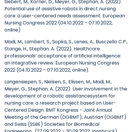
Siebert, M., Körner, D., Meyer, G., Stephan, A. (2022).
Potential use of assistive robots in direct nursing
care: a user-centered needs assessment. European
Nursing Congress 2022 (04.10.2022 – 07.10.2022,
online)
Madi, M., Lambert, S., Sopka, S., Lenes, A., Busczello C.P.,
Stange, H., Stephan. A. (2022). Healthcare
professionals’ acceptance of artificial intelligence:
an integrative review. European Nursing Congress
2022 (04.10.2022 – 07.10.2022, online).
Langensiepen, S., Nielsen, S., Elissen, M., Madi, M.,
Meyer, G., Stephan, A. (2022). User involvement in the
development of a robotic assistance
system for
nursing care: a research project based on User-
Centered Design. BMT Kongress - Joint Annual
Meeting of the German (DGBMT), Austrian (ÖGBMT)
and Swiss (SSBE) Societies for Biomedical
Engineering. (27.09.2022 – 30.09.2022, Innsbruck).