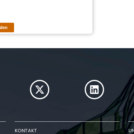
den
KONTAKT
U