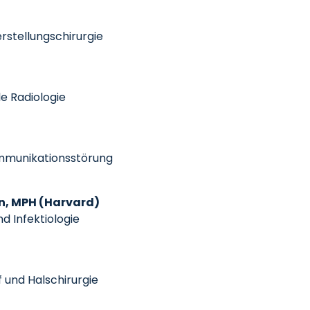
erstellungschirurgie
le Radiologie
Kommunikationsstörung
n, MPH (Harvard)
d Infektiologie
f und Halschirurgie