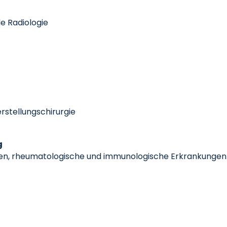
le Radiologie
erstellungschirurgie
g
en, rheumatologische und immunologische Erkrankungen (M