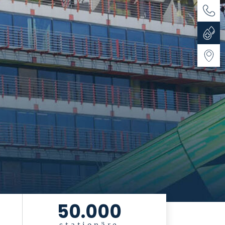
Conta
Blood
Donati
Directi
50.000