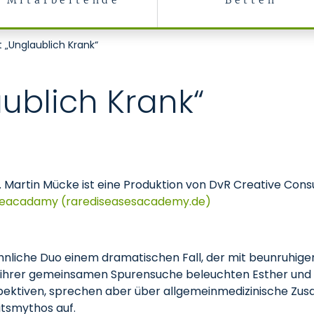
Mitarbeitende
Betten
 „Unglaublich Krank“
ublich Krank“
 Martin Mücke ist eine Produktion von DvR Creative Con
seacadamy (rarediseasesacademy.de)
öhnliche Duo einem dramatischen Fall, der mit beunruhi
ihrer gemeinsamen Spurensuche beleuchten Esther und M
spektiven, sprechen aber über allgemeinmedizinische 
itsmythos auf.