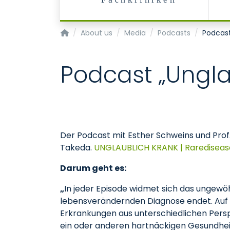
Fachkliniken
Homepage of Uniklinik RWTH Aachen
About us
Media
Podcasts
Podcast
Podcast „Ungla
Der Podcast mit Esther Schweins und Prof.
Takeda.
UNGLAUBLICH KRANK | Raredisea
Darum geht es:
„
In jeder Episode widmet sich das ungew
lebensverändernden Diagnose endet. Auf 
Erkrankungen aus unterschiedlichen Per
ein oder anderen hartnäckigen Gesundhe