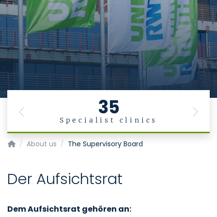
35
Previous
Next
Specialist clinics
Homepage of Uniklinik RWTH Aachen
About us
The Supervisory Board
Der Aufsichtsrat
Dem Aufsichtsrat gehören an: