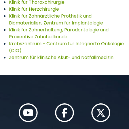
Klinik für Thoraxchirurgie
Klinik für
Herzchirurgie
Klinik für Zahnärztliche Prothetik und
Biomaterialien, Zentrum für Implantologie
Klinik für Zahnerhaltung, Parodontologie und
Präventive Zahnheilkunde
Krebszentrum - Centrum für Integrierte Onkologie
(CIO)
Zentrum für klinische Akut- und Notfallmedizin