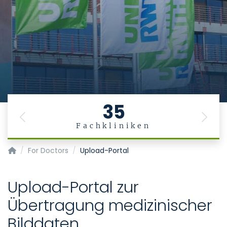
35
Previous
Next
Fachkliniken
Homepage of Uniklinik RWTH Aachen
For Doctors
Upload-Portal
Upload-Portal zur
Übertragung medizinischer
Bilddaten