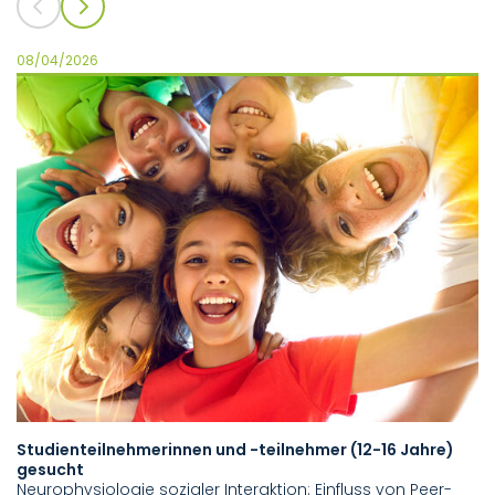
08/04/2026
06
Studienteilnehmerinnen und -teilnehmer (12-16 Jahre)
P
gesucht
S
Neurophysiologie sozialer Interaktion: Einfluss von Peer-
Th