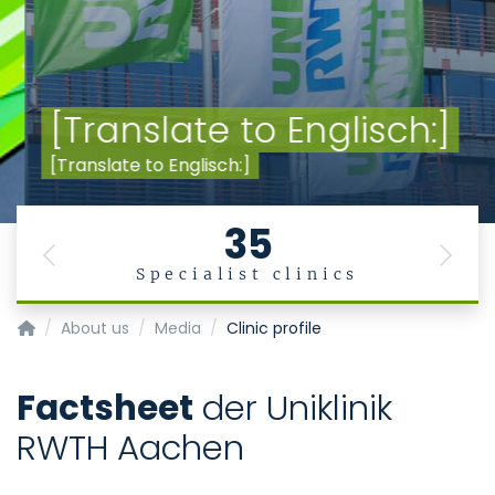
[Translate to Englisch:]
[Translate to Englisch:]
35
Previous
Next
Specialist clinics
Homepage of Uniklinik RWTH Aachen
About us
Media
Clinic profile
Factsheet
der Uniklinik
RWTH Aachen