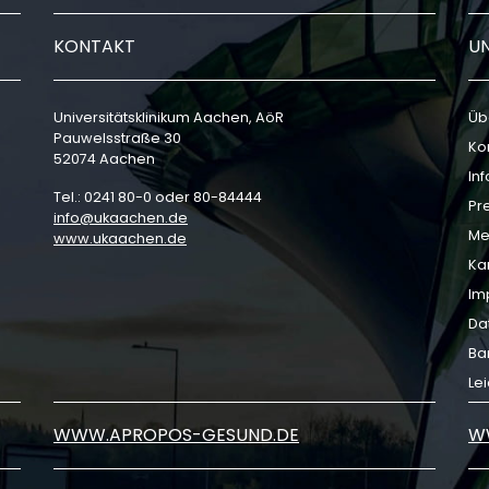
KONTAKT
U
Universitätsklinikum Aachen, AöR
Üb
Pauwelsstraße 30
Ko
52074 Aachen
In
Tel.: 0241 80-0 oder 80-84444
Pr
info
ukaachen
de
Me
www.ukaachen.de
Ka
Im
Da
Bar
Le
WWW.APROPOS-GESUND.DE
W