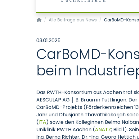
Fachkliniken
Institut für Anatomie und Zellbiologie
Alle Beiträge aus News
CarBoMD-Konsor
03.01.2025
CarBoMD-Konso
beim Industri
Das RWTH-Konsortium aus Aachen traf sich
AESCULAP AG │ B. Braun in Tuttlingen. De
CarBoMD-Projekts (Förderkennzeichen 
Jahr und Dhusjanth Thavathilakarjah seit
(
ITA
) sowie den Kolleginnen Belma Nalban
Uniklinik RWTH Aachen (
ANATZ
; Bild 1). 
Ing. Berna Richter, Dr.-Ing. Georg Hettich 