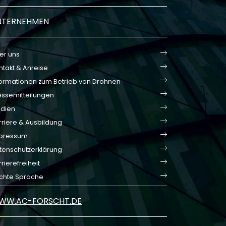
NTERNEHMEN
er uns
ntakt & Anreise
formationen zum Betrieb von Drohnen
essemitteilungen
dien
rriere & Ausbildung
pressum
tenschutzerklärung
rierefreiheit
ichte Sprache
WW.AC-FORSCHT.DE