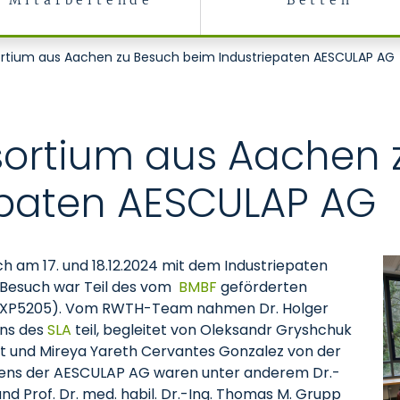
Mitarbeitende
Betten
tium aus Aachen zu Besuch beim Industriepaten AESCULAP AG
rtium aus Aachen 
epaten AESCULAP AG
 am 17. und 18.12.2024 mit dem Industriepaten
r Besuch war Teil des vom
BMBF
geförderten
13XP5205). Vom RWTH-Team nahmen Dr. Holger
ens des
SLA
teil, begleitet von Oleksandr Gryshchuk
t und Mireya Yareth Cervantes Gonzalez von der
Seitens der AESCULAP AG waren unter anderem Dr.-
und Prof. Dr. med. habil. Dr.-Ing. Thomas M. Grupp